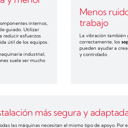
Menos ruido
trabajo
componentes internos,
e guiado. Utilizar
La vibración también 
 reducir esfuerzos
correctamente, los
so
ida útil de los equipos.
pueden ayudar a crea
quinaria industrial,
y controlado.
iones suele ser mucho
.
stalación más segura y adaptad
odas las máquinas necesitan el mismo tipo de apoyo. Por 