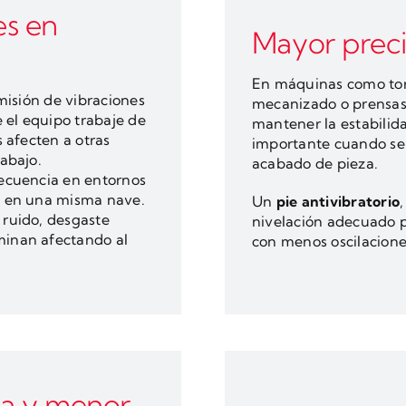
es en
Mayor preci
En máquinas como torn
misión de vibraciones
mecanizado o prensas,
 el equipo trabaje de
mantener la estabilid
 afecten a otras
importante cuando se 
abajo.
acabado de pieza.
recuencia en entornos
s en una misma nave.
Un
pie antivibratorio
 ruido, desgaste
nivelación adecuado p
minan afectando al
con menos oscilacion
na y menor