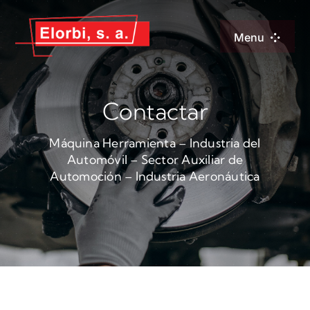
Saltar
al
Menu
contenido
Inicio
Contactar
Empresa
Máquina Herramienta – Industria del
Automóvil – Sector Auxiliar de
Soporte Antiv
Automoción – Industria Aeronáutica
Productos
Asesoramien
Catálogo